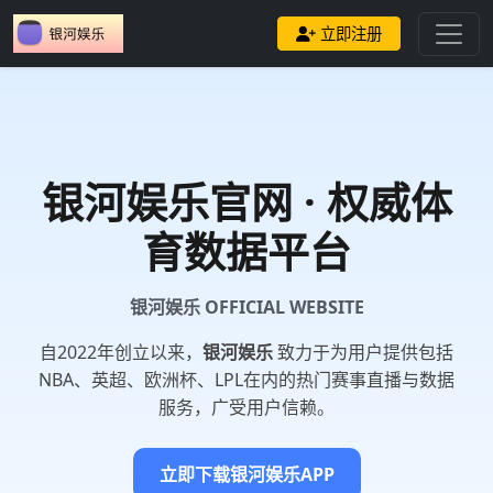
立即注册
银河娱乐
官网 · 权威体
育数据平台
银河娱乐 OFFICIAL WEBSITE
自2022年创立以来，
银河娱乐
致力于为用户提供包括
NBA、英超、欧洲杯、LPL在内的热门赛事直播与数据
服务，广受用户信赖。
立即下载银河娱乐APP