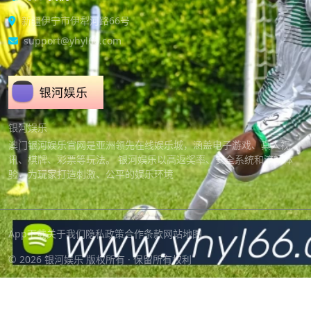
新疆伊宁市伊犁河路66号
support@yhyl66.com
银河娱乐
澳门银河娱乐官网是亚洲领先在线娱乐城，涵盖电子游戏、真人视
讯、棋牌、彩票等玩法。 银河娱乐以高返奖率、安全系统和流畅体
验，为玩家打造刺激、公平的娱乐环境
App下载
关于我们
隐私政策
合作条款
网站地图
© 2026 银河娱乐 版权所有 · 保留所有权利