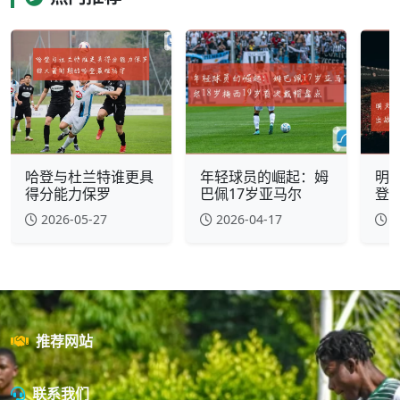
哈登与杜兰特谁更具
年轻球员的崛起：姆
明
得分能力保罗
巴佩17岁亚马尔
登
2026-05-27
2026-04-17
2
推荐网站
联系我们