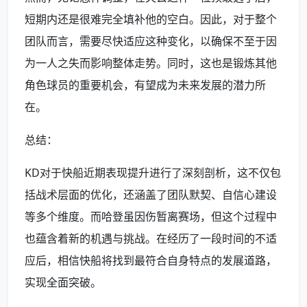
短期内还是很难完全填补他的空白。因此，对于整个
团队而言，需要尽快适应这种变化，以确保不至于因
为一人之失而影响整体走势。同时，这也是锻炼其他
角色球员的重要机会，有望成为未来发展的潜力所
在。
总结：
KD对于快船近期表现提升进行了深刻剖析，这不仅包
括战术层面的优化，还涵盖了团队默契、自信心建设
等多个维度。而哈登虽因伤暂离赛场，但这个过程中
也蕴含着新的机遇与挑战。在经历了一段时间的不适
应后，相信快船将找到最符合自身特点的发展道路，
实现全面突破。