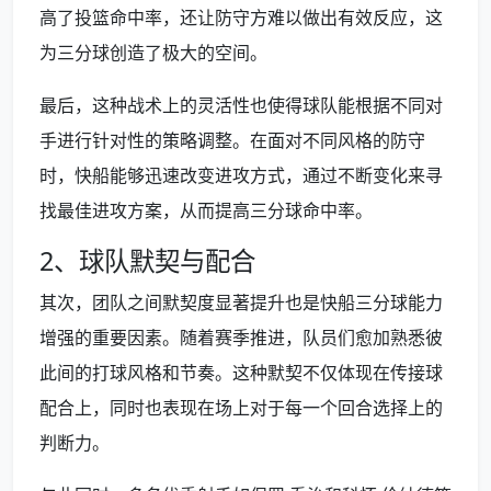
高了投篮命中率，还让防守方难以做出有效反应，这
为三分球创造了极大的空间。
最后，这种战术上的灵活性也使得球队能根据不同对
手进行针对性的策略调整。在面对不同风格的防守
时，快船能够迅速改变进攻方式，通过不断变化来寻
找最佳进攻方案，从而提高三分球命中率。
2、球队默契与配合
其次，团队之间默契度显著提升也是快船三分球能力
增强的重要因素。随着赛季推进，队员们愈加熟悉彼
此间的打球风格和节奏。这种默契不仅体现在传接球
配合上，同时也表现在场上对于每一个回合选择上的
判断力。