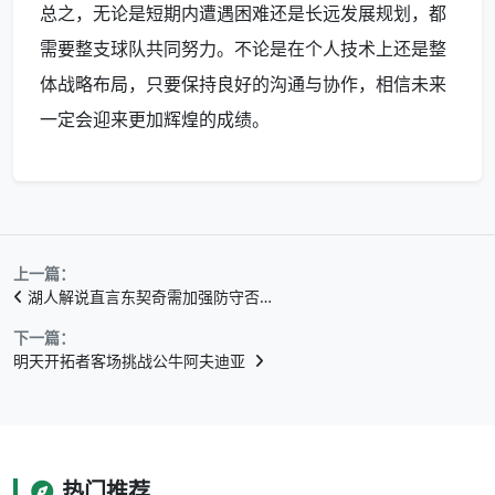
总之，无论是短期内遭遇困难还是长远发展规划，都
需要整支球队共同努力。不论是在个人技术上还是整
体战略布局，只要保持良好的沟通与协作，相信未来
一定会迎来更加辉煌的成绩。
上一篇：
湖人解说直言东契奇需加强防守否…
下一篇：
明天开拓者客场挑战公牛阿夫迪亚
热门推荐