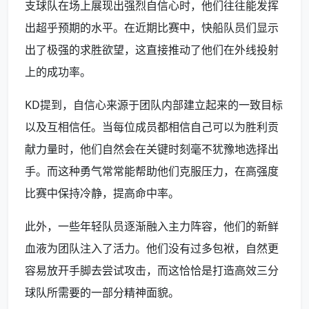
支球队在场上展现出强烈自信心时，他们往往能发挥
出超乎预期的水平。在近期比赛中，快船队员们显示
出了极强的求胜欲望，这直接推动了他们在外线投射
上的成功率。
KD提到，自信心来源于团队内部建立起来的一致目标
以及互相信任。当每位成员都相信自己可以为胜利贡
献力量时，他们自然会在关键时刻毫不犹豫地选择出
手。而这种勇气常常能帮助他们克服压力，在高强度
比赛中保持冷静，提高命中率。
此外，一些年轻队员逐渐融入主力阵容，他们的新鲜
血液为团队注入了活力。他们没有过多包袱，自然更
容易放开手脚去尝试攻击，而这恰恰是打造高效三分
球队所需要的一部分精神面貌。