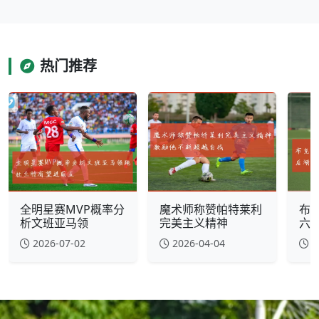
热门推荐
全明星赛MVP概率分
魔术师称赞帕特莱利
布
析文班亚马领
完美主义精神
六
2026-07-02
2026-04-04
2