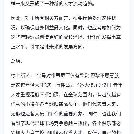
样一来又形成了一种新的人才流动趋势。
因此，对于所有相关方而言，都要谨慎处理这种状
况，以确保自身利益最大化。同时，也应考虑如何为
这些年轻球员创造更好的成长环境，让他们发挥出真
正水平，引领足球未来的发展方向。
总结：
综上所述，“皇马对维蒂尼亚仅有欣赏 巴黎不愿意放
走这位年轻天才”这一事件凸显了各大俱乐部对于青年
人才重视程度不断加深。在全球范围内，有越来越多
优秀的小将在各自球队崭露头角，他们代表着未来，
无疑也是各大豪门争夺的重要对象。同时，也让我们
看到了现代足球市场竞争愈趋白热化，各个俱乐部必
须加大力度去挖掘和培养优秀人才，以便为自己的长