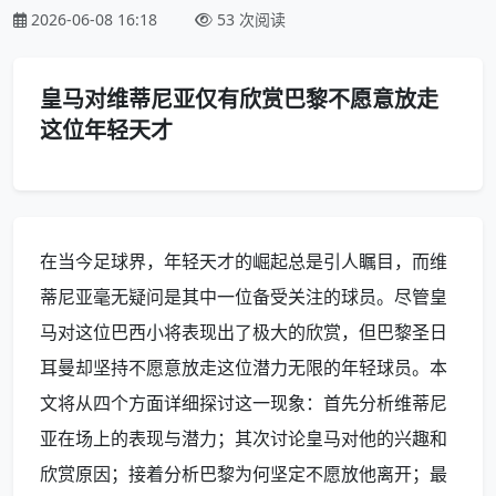
2026-06-08 16:18
53 次阅读
皇马对维蒂尼亚仅有欣赏巴黎不愿意放走
这位年轻天才
在当今足球界，年轻天才的崛起总是引人瞩目，而维
蒂尼亚毫无疑问是其中一位备受关注的球员。尽管皇
马对这位巴西小将表现出了极大的欣赏，但巴黎圣日
耳曼却坚持不愿意放走这位潜力无限的年轻球员。本
文将从四个方面详细探讨这一现象：首先分析维蒂尼
亚在场上的表现与潜力；其次讨论皇马对他的兴趣和
欣赏原因；接着分析巴黎为何坚定不愿放他离开；最