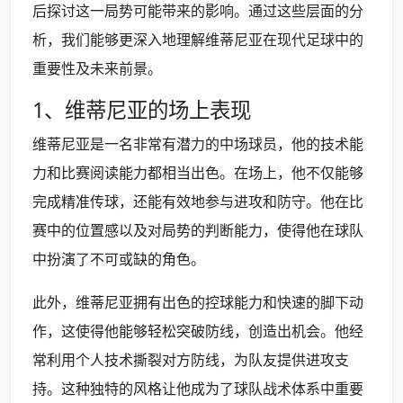
后探讨这一局势可能带来的影响。通过这些层面的分
析，我们能够更深入地理解维蒂尼亚在现代足球中的
重要性及未来前景。
1、维蒂尼亚的场上表现
维蒂尼亚是一名非常有潜力的中场球员，他的技术能
力和比赛阅读能力都相当出色。在场上，他不仅能够
完成精准传球，还能有效地参与进攻和防守。他在比
赛中的位置感以及对局势的判断能力，使得他在球队
中扮演了不可或缺的角色。
此外，维蒂尼亚拥有出色的控球能力和快速的脚下动
作，这使得他能够轻松突破防线，创造出机会。他经
常利用个人技术撕裂对方防线，为队友提供进攻支
持。这种独特的风格让他成为了球队战术体系中重要