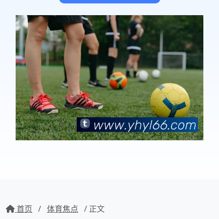
首页
/
体育焦点
/ 正文