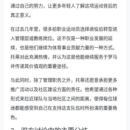
通过自己的努力，让更多年轻人了解这项运动背后的
真正意义。
在过去几年里，很多前职业运动员选择退役后转型进
入管理层或教练岗位。这不仅是一种职业发展的延
续，也是他们继续为体育事业贡献力量的一种方式。
托蒂对此充满热情，并认为这是他能继续服务于罗马
并传递其价值观的重要途径。
与此同时，除了管理职务之外，托蒂还愿意承担更多
推广活动以及社区建设方面的责任。他希望通过各种
形式来拉近球队与当地社区之间的距离，使得每位球
迷都能感受到自己在支持这支队伍时所扮演的重要角
色。