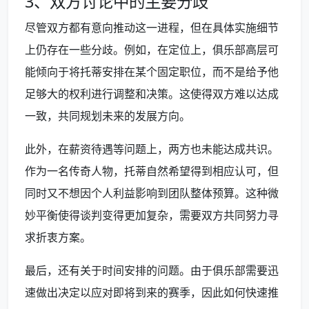
3、双方讨论中的主要分歧
尽管双方都有意向推动这一进程，但在具体实施细节
上仍存在一些分歧。例如，在定位上，俱乐部高层可
能倾向于将托蒂安排在某个固定职位，而不是给予他
足够大的权利进行调整和决策。这使得双方难以达成
一致，共同规划未来的发展方向。
此外，在薪资待遇等问题上，两方也未能达成共识。
作为一名传奇人物，托蒂自然希望得到相应认可，但
同时又不想因个人利益影响到团队整体预算。这种微
妙平衡使得谈判变得更加复杂，需要双方共同努力寻
求折衷方案。
最后，还有关于时间安排的问题。由于俱乐部需要迅
速做出决定以应对即将到来的赛季，因此如何快速推