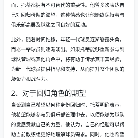
面，托蒂都拥有不可替代的重要性。他曾多次表达自
己对回归母队的渴望，这种情感也让他始终保持着与
俱乐部高层及球迷之间良好的互动。
此外，随着时间推移，年轻一代球员逐渐崭露头角，
而老一辈球员则逐渐淡出。如果托蒂能够重新参与到
球队管理或其他角色中，将有助于传承其丰富经验，
为新一代球员提供指导和支持，从而提升整个团队的
凝聚力和战斗力。
2、对于回归角色的期望
当谈到自己希望以何种身份回归时，托蒂明确表示，
他希望能够参与到俱乐部管理中去，以便能够为球队
的发展贡献自己的力量。他认为，自己的经验可以帮
助当前教练组更好地理解球员需求。同时，他也希望