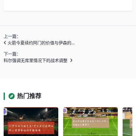
上一篇：
火箭今夏续约阿门的价值与伊森的…
下一篇：
科尔强调无库里情况下的战术调整
热门推荐