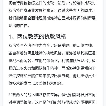
何看待两位教练之间的比较；最后，讨论这种比较对
斯洛特自身职业发展的意义。通过这些方面的阐述，
我们能够更全面地理解斯洛特在面对外界评价时所展
现出的自信。
1、两位教练的执教风格
斯洛特与克洛普作为当今足坛备受瞩目的两位主帅，
各自有着鲜明且独特的执教风格。克洛普以其高压逼
抢战术而闻名，在他的带领下，利物浦队展现出了极
强的进攻火力和团队协作精神。而斯洛特则更倾向于
通过控球和细腻传递来掌控比赛节奏，他注重球员个
体技术的发展以及整体战术配合。
尽管两人的战术理念存在差异，但他们都能根据不同
对手调整策略，这也是他们能够取得成功的重要原因