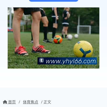
首页
/
体育焦点
/ 正文