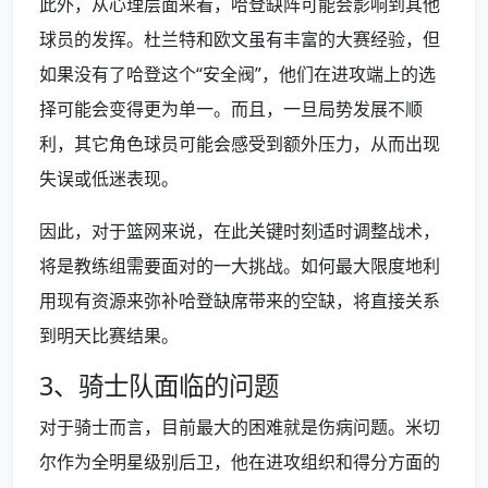
此外，从心理层面来看，哈登缺阵可能会影响到其他
球员的发挥。杜兰特和欧文虽有丰富的大赛经验，但
如果没有了哈登这个“安全阀”，他们在进攻端上的选
择可能会变得更为单一。而且，一旦局势发展不顺
利，其它角色球员可能会感受到额外压力，从而出现
失误或低迷表现。
因此，对于篮网来说，在此关键时刻适时调整战术，
将是教练组需要面对的一大挑战。如何最大限度地利
用现有资源来弥补哈登缺席带来的空缺，将直接关系
到明天比赛结果。
3、骑士队面临的问题
对于骑士而言，目前最大的困难就是伤病问题。米切
尔作为全明星级别后卫，他在进攻组织和得分方面的