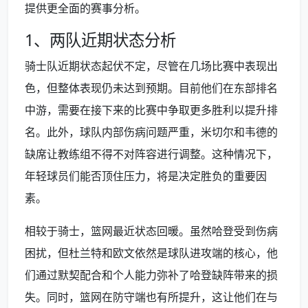
提供更全面的赛事分析。
1、两队近期状态分析
骑士队近期状态起伏不定，尽管在几场比赛中表现出
色，但整体表现仍未达到预期。目前他们在东部排名
中游，需要在接下来的比赛中争取更多胜利以提升排
名。此外，球队内部伤病问题严重，米切尔和韦德的
缺席让教练组不得不对阵容进行调整。这种情况下，
年轻球员们能否顶住压力，将是决定胜负的重要因
素。
相较于骑士，篮网最近状态回暖。虽然哈登受到伤病
困扰，但杜兰特和欧文依然是球队进攻端的核心，他
们通过默契配合和个人能力弥补了哈登缺阵带来的损
失。同时，篮网在防守端也有所提升，这让他们在与