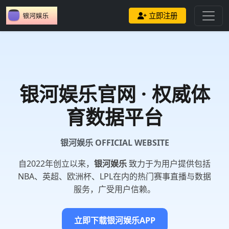
立即注册
银河娱乐
官网 · 权威体
育数据平台
银河娱乐 OFFICIAL WEBSITE
自2022年创立以来，
银河娱乐
致力于为用户提供包括
NBA、英超、欧洲杯、LPL在内的热门赛事直播与数据
服务，广受用户信赖。
立即下载银河娱乐APP