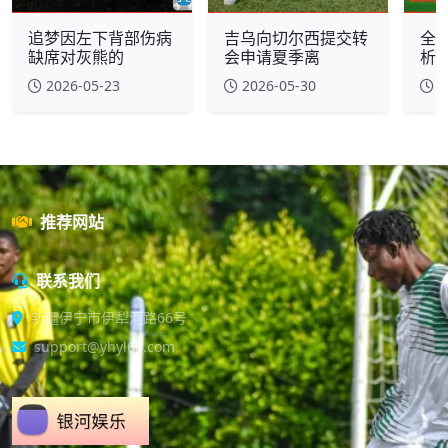
追梦因左下背部伤病
吉乌向切尔西提交转
全
缺席对灰熊的
会申请夏季离
析
2026-05-23
2026-05-30
2
推荐网站
联系我们
新疆伊宁市伊犁河路66号
support@yhyl66.com