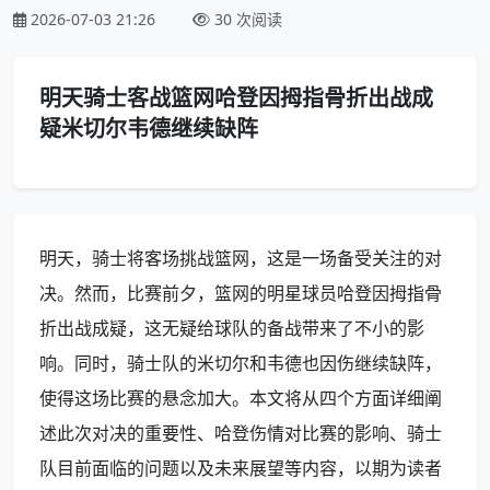
2026-07-03 21:26
30 次阅读
明天骑士客战篮网哈登因拇指骨折出战成
疑米切尔韦德继续缺阵
明天，骑士将客场挑战篮网，这是一场备受关注的对
决。然而，比赛前夕，篮网的明星球员哈登因拇指骨
折出战成疑，这无疑给球队的备战带来了不小的影
响。同时，骑士队的米切尔和韦德也因伤继续缺阵，
使得这场比赛的悬念加大。本文将从四个方面详细阐
述此次对决的重要性、哈登伤情对比赛的影响、骑士
队目前面临的问题以及未来展望等内容，以期为读者