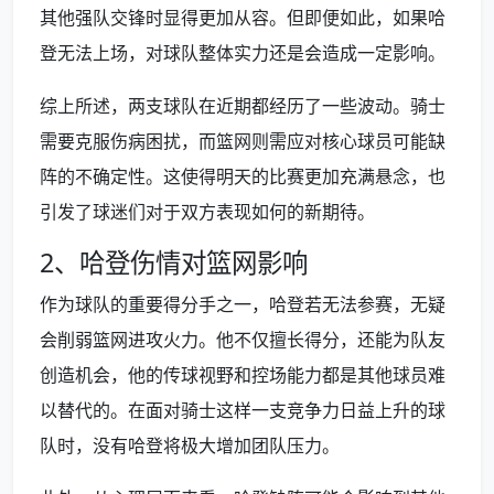
其他强队交锋时显得更加从容。但即便如此，如果哈
登无法上场，对球队整体实力还是会造成一定影响。
综上所述，两支球队在近期都经历了一些波动。骑士
需要克服伤病困扰，而篮网则需应对核心球员可能缺
阵的不确定性。这使得明天的比赛更加充满悬念，也
引发了球迷们对于双方表现如何的新期待。
2、哈登伤情对篮网影响
作为球队的重要得分手之一，哈登若无法参赛，无疑
会削弱篮网进攻火力。他不仅擅长得分，还能为队友
创造机会，他的传球视野和控场能力都是其他球员难
以替代的。在面对骑士这样一支竞争力日益上升的球
队时，没有哈登将极大增加团队压力。