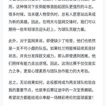
而，这种情况下反倒能够激励起团队更强烈的斗志。
很多时候，当关键人物受伤时，总有人愿意站出来成
为新的英雄。因此，在明天与篮网交锋时，我们可以
期待一些年轻球员迎头赶上，为球队贡献力量。
此外，对于篮网来说，即便缺少了哈登，他们也依然
是一支不可小觑的队伍。如果杜兰特能够延续其良好
状态，并充分发挥欧文威力，那么即使遇到困难，他
们照样有能力走出逆境。因此，这场比赛不仅仅是实
力之争，更是心理素质与团队协作能力的大考验。
总之，无论结果如何，此役都将成为两支球队检验自
我的重要节点，也是季后赛征途中的一次宝贵磨砺。
希望双方都能给观众奉献一场精彩绝伦的篮球盛宴！