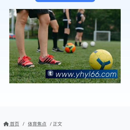
首页
/
体育焦点
/ 正文