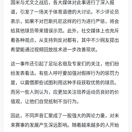
国米与尤文之战后，各大媒体对此事进行了深入报
道，引发了一场关于体育道德的大讨论。不少评论员
表示，如果不对巴斯托尼这样的行为进行严惩，将会
给其他球员带来错误示范。此外，社交媒体上也充斥
着各种观点，从支持到反对都有，其中不少网友提出
希望能通过视频回放技术进一步改善现状。
这一事件还引起了足坛名宿及专家们的关注，他们纷
纷发表看法。有些人呼吁要加强对假摔行为的惩罚力
度，以震慑那些试图利用这种手段获取优势的球员。
而另一些人则认为，应更加关注培养运动员良好的价
值观，让他们自觉抵制不当行为。
因此，不同声音汇聚成了一股强大的舆论力量，对未
来赛事的发展产生深远影响。随着越来越多的人开始