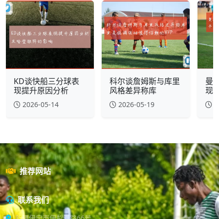
KD谈快船三分球表
科尔谈詹姆斯与库里
曼
现提升原因分析
风格差异称库
现
2026-05-14
2026-05-19
2
推荐网站
联系我们
新疆伊宁市伊犁河路66号