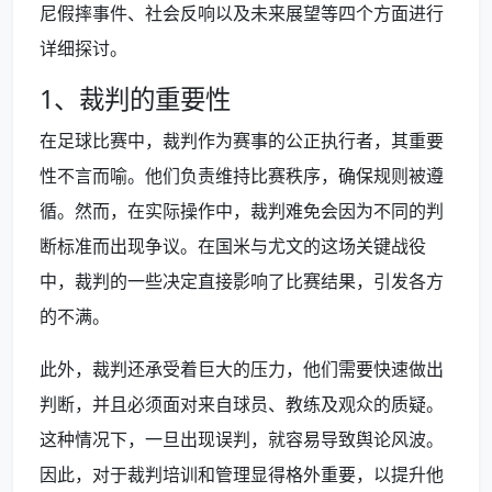
尼假摔事件、社会反响以及未来展望等四个方面进行
详细探讨。
1、裁判的重要性
在足球比赛中，裁判作为赛事的公正执行者，其重要
性不言而喻。他们负责维持比赛秩序，确保规则被遵
循。然而，在实际操作中，裁判难免会因为不同的判
断标准而出现争议。在国米与尤文的这场关键战役
中，裁判的一些决定直接影响了比赛结果，引发各方
的不满。
此外，裁判还承受着巨大的压力，他们需要快速做出
判断，并且必须面对来自球员、教练及观众的质疑。
这种情况下，一旦出现误判，就容易导致舆论风波。
因此，对于裁判培训和管理显得格外重要，以提升他