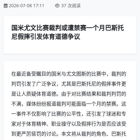
2026-07-08 17:11
37 次阅读
国米尤文比赛裁判或遭禁赛一个月巴斯托
尼假摔引发体育道德争议
在最近备受瞩目的国米与尤文图斯的比赛中，裁判的
判罚引发了广泛争议，尤其是巴斯托尼的假摔事件更
是让人质疑体育道德。由于对比赛结果和裁判判罚的
不满，媒体纷纷报道裁判可能面临一个月的禁赛。这
一事件不仅影响了比赛的公平性，还引发了球迷和专
家对于体育精神、职业操守以及假摔行为是否应该受
到更严厉惩罚的讨论。本文将从裁判的角色、巴斯托