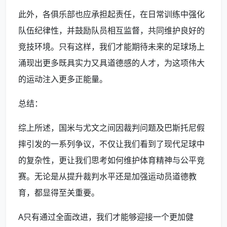
此外，各俱乐部也应承担起责任，在日常训练中强化
队伍纪律性，并鼓励队员相互监督，共同维护良好的
竞技环境。只有这样，我们才能期待未来的足球场上
涌现出更多既具实力又具道德感的人才，为这项伟大
的运动注入更多正能量。
总结：
综上所述，国米与尤文之间因裁判问题及巴斯托尼假
摔引发的一系列争议，不仅让我们看到了现代足球中
的复杂性，更让我们思考如何维护体育精神与公平竞
赛。无论是从提升裁判水平还是加强运动员道德教
育，都显得至关重要。
A只有通过全面改进，我们才能够迎接一个更加健