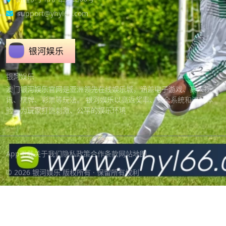
support@yhyl66.com
银河娱乐
澳门银河娱乐官网是亚洲领先在线娱乐城，涵盖电子游戏、真人视
讯、棋牌、彩票等玩法。 银河娱乐以高返奖率、安全系统和流畅体
验，为玩家打造刺激、公平的娱乐环境
App下载
关于我们
隐私政策
合作条款
网站地图
© 2026 银河娱乐 版权所有 · 保留所有权利