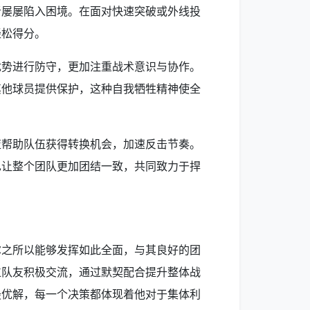
者屡屡陷入困境。在面对快速突破或外线投
轻松得分。
优势进行防守，更加注重战术意识与协作。
其他球员提供保护，这种自我牺牲精神使全
篮帮助队伍获得转换机会，加速反击节奏。
也让整个团队更加团结一致，共同致力于捍
尔之所以能够发挥如此全面，与其良好的团
位队友积极交流，通过默契配合提升整体战
最优解，每一个决策都体现着他对于集体利