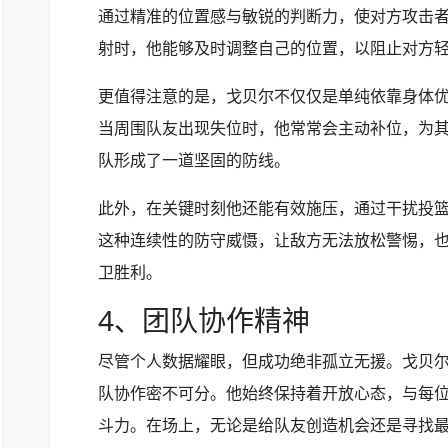
通过精准的位置感与敏锐的判断力，使对方攻击
射时，他能够及时调整自己的位置，以阻止对方
更值得注意的是，戈贝尔不仅仅是单纯依靠身体
当周围队友出现失位时，他常常会主动补位，为
队形成了一道坚固的防线。
此外，在关键时刻他还能有效施压，通过干扰投
这种连续性的防守威慑，让敌方无法放松警惕，
卫胜利。
4、团队协作精神
尽管个人数据耀眼，但成功绝非孤立无援。戈贝
队协作密不可分。他始终保持着开放心态，与每
斗力。在场上，无论是给队友创造机会还是寻找