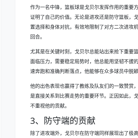
作为一名中锋，篮板球是戈贝尔发挥作用的重要方
证明了自己的价值。无论是进攻还是防守篮板，
置选择和身体对抗，有效地限制了对方二次进攻
回合。
尤其是在关键时刻，戈贝尔总能站出来抢下重要
面临压力，需要稳定局势时，他总能用坚韧不拔
速奔跑和准确判断落点，他能够在众多球员中脱
他的出色表现也赢得了教练及队友们的一致赞赏
是直接关系到比赛走势的重要环节。正因如此，
不重视他的贡献。
3、防守端的贡献
除了进攻端外，戈贝尔在防守端同样展现出了极高