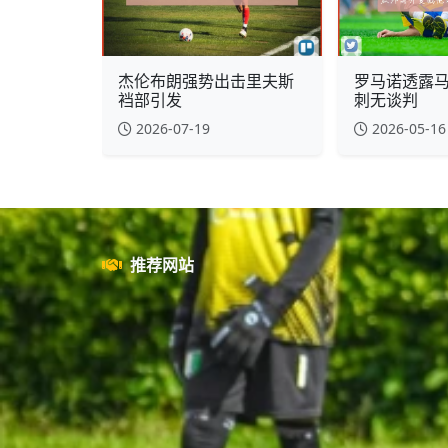
杰伦布朗强势出击里夫斯
罗马诺透露
裆部引发
刺无谈判
2026-07-19
2026-05-16
推荐网站