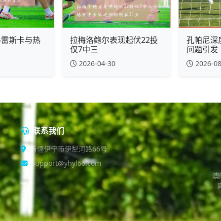
马雷斯卡与热
拉梅洛鲍尔表现起伏22投
孔帕尼深
仅7中三
问题引发
2026-04-30
2026-08
联系我们
新疆伊宁市伊犁河路66号
support@yhyl66.com
澳