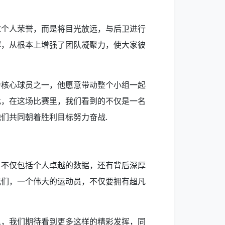
求个人荣誉，而是将目光放远，与后卫进行
解，从根本上增强了团队凝聚力，使大家彼
。
为核心球员之一，他愿意带动整个小组一起
此，在这场比赛里，我们看到的不仅是一名
们共同朝着胜利目标努力奋战.
，不仅包括个人卓越的数据，还有背后深厚
我们，一个伟大的运动员，不仅要拥有超凡
里，我们期待看到更多这样的精彩发挥，同