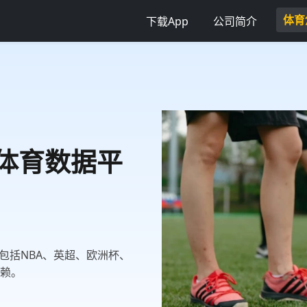
体育
下载App
公司简介
威体育数据平
包括NBA、英超、欧洲杯、
信赖。