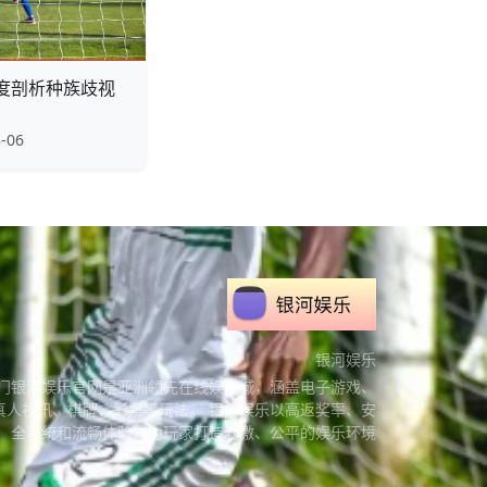
度剖析种族歧视
-06
银河娱乐
门银河娱乐官网是亚洲领先在线娱乐城，涵盖电子游戏、
真人视讯、棋牌、彩票等玩法。 银河娱乐以高返奖率、安
全系统和流畅体验，为玩家打造刺激、公平的娱乐环境