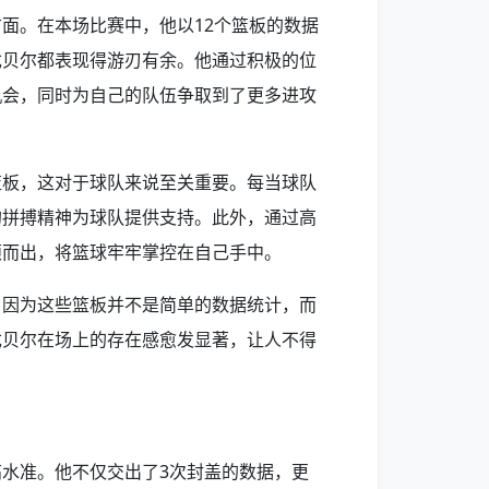
面。在本场比赛中，他以12个篮板的数据
戈贝尔都表现得游刃有余。他通过积极的位
机会，同时为自己的队伍争取到了更多进攻
篮板，这对于球队来说至关重要。每当球队
的拼搏精神为球队提供支持。此外，通过高
颖而出，将篮球牢牢掌控在自己手中。
，因为这些篮板并不是简单的数据统计，而
戈贝尔在场上的存在感愈发显著，让人不得
水准。他不仅交出了3次封盖的数据，更